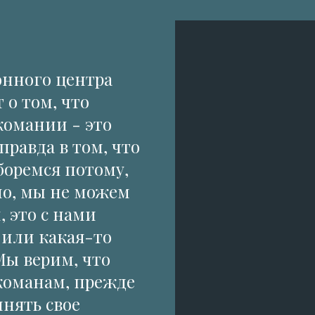
нного центра
 о том, что
комании - это
правда в том, что
боремся потому,
но, мы не можем
 это с нами
 или какая-то
Мы верим, что
команам, прежде
инять свое