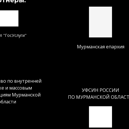
ртнёры:
л "ГосУслуги"
Мурманская епархия
во по внутренней
ке и массовым
УФСИН РОССИИ
циям Мурманской
ПО МУРМАНСКОЙ ОБЛАС
области