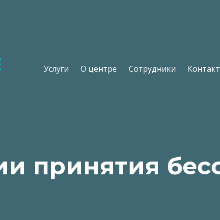
Услуги
О центре
Сотрудники
Контак
ии принятия бес