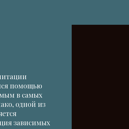
илитации
мся помощью
имым в самых
ако, одной из
яется
ация зависимых